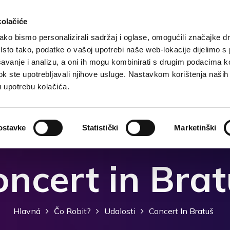
kolačiće
ko bismo personalizirali sadržaj i oglase, omogućili značajke d
. Isto tako, podatke o vašoj upotrebi naše web-lokacije dijelimo s
Hlavná
Destinácia
Ubytovanje
Čo robiť?
avanje i analizu, a oni ih mogu kombinirati s drugim podacima k
i dok ste upotrebljavali njihove usluge. Nastavkom korištenja naših
u upotrebu kolačića.
ostavke
Statistički
Marketinški
ncert in Bra
Hlavná
Čo Robiť?
Udalosti
Concert In Bratuš