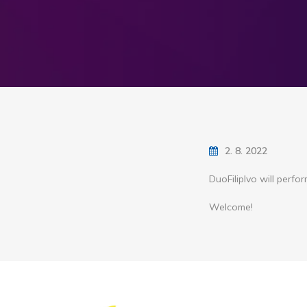
2. 8. 2022
DuoFilipIvo will perf
Welcome!