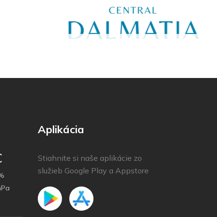
Aplikácia
C
Stiahnite si naše aplikácie zo
služieb Google Play a Appstore
%
hPa