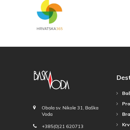
Dest
Baš
Pro
Obala sv. Nikole 31, Baška
Bra
Voda
Krv
+385(0)21 620713