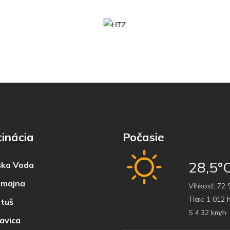
inácia
Počasie
28,5°
ka Voda
majna
Vlhkosť:
72 
Tlak:
1 012 
tuš
S 4,32 km/h
avica