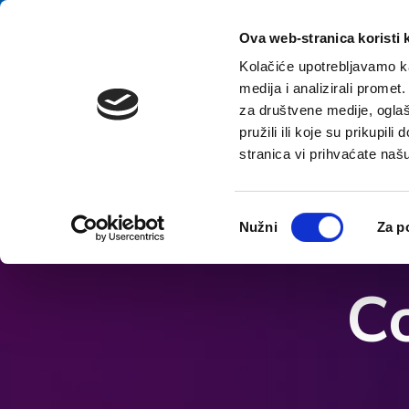
Preskočiť na obsah
E-contact
Ova web-stranica koristi 
Kolačiće upotrebljavamo ka
medija i analizirali promet
za društvene medije, oglaš
pružili ili koje su prikupil
stranica vi prihvaćate naš
Otvorte možnosti dostupnosti
Odabir
Nužni
Za p
pristanka
Co