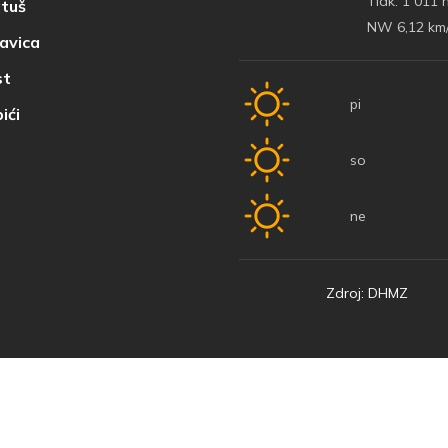
Tlak:
1 011 
tuš
NW 6,12 km
avica
t
pi
ići
so
ne
Zdroj: DHMZ
© 2022 Baška Voda | Vyvinutý
Nove vibracije