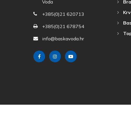
Bra
Voda
Krv
+385(0)21 620713
Bas
+385(0)21 678754
Top
info@baskavoda.hr