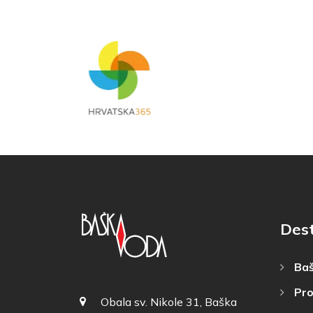
Dest
Baš
Pro
Obala sv. Nikole 31, Baška