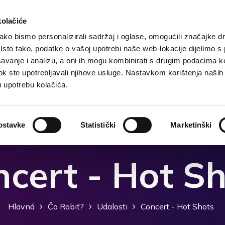
kolačiće
ko bismo personalizirali sadržaj i oglase, omogućili značajke d
. Isto tako, podatke o vašoj upotrebi naše web-lokacije dijelimo s
Hlavná
Destinácia
Ubytovanje
Čo robiť?
avanje i analizu, a oni ih mogu kombinirati s drugim podacima k
i dok ste upotrebljavali njihove usluge. Nastavkom korištenja naših
u upotrebu kolačića.
ostavke
Statistički
Marketinški
cert - Hot S
Hlavná
Čo Robiť?
Udalosti
Concert - Hot Shots