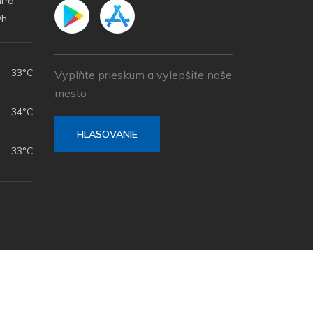
hPa
/h
33°C
Vyplňte prieskum a vylepšite naše
mesto
34°C
HLASOVANIE
33°C