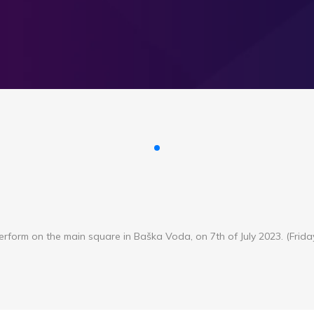
erform on the main square in Baška Voda, on 7th of July 2023. (Frida