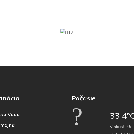
inácia
Počasie
33,4°
ka Voda
majna
Vlhkosť:
45 