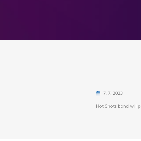
7. 7. 2023
Hot Shots band will p