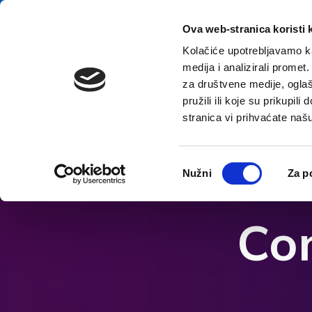
Preskočiť na obsah
E-contact
Ova web-stranica koristi 
Kolačiće upotrebljavamo ka
medija i analizirali promet
za društvene medije, oglaš
pružili ili koje su prikupil
stranica vi prihvaćate naš
Otvorte možnosti dostupnosti
Odabir
Nužni
Za p
pristanka
Con