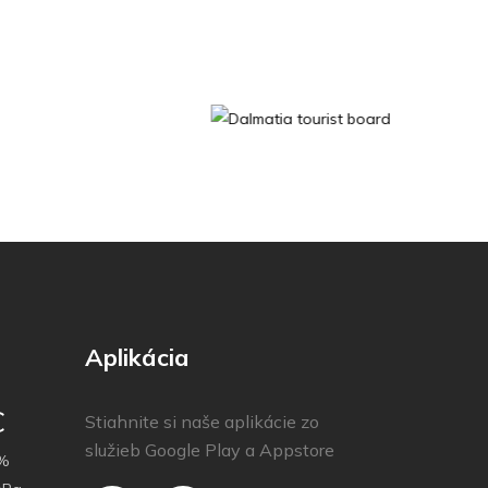
Aplikácia
C
Stiahnite si naše aplikácie zo
služieb Google Play a Appstore
%