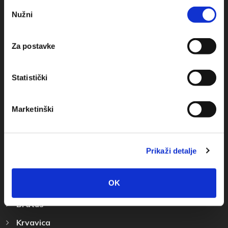
Odabir
Nužni
pristanka
+385(0)21 620713
+385(0)21 678754
Za postavke
info@baskavoda.hr
Statistički
Marketinški
Destinazione
Prikaži detalje
Baska Voda
OK
Promajna
Bratus
Krvavica