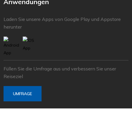
Anwendungen
Laden Sie unsere Apps von Google Play und Appstore
herunter
Füllen Sie die Umfrage aus und verbessern Sie unser
Reiseziel
UMFRAGE
© 2022 Baška Voda | Entwickelt von
Nove vibracije