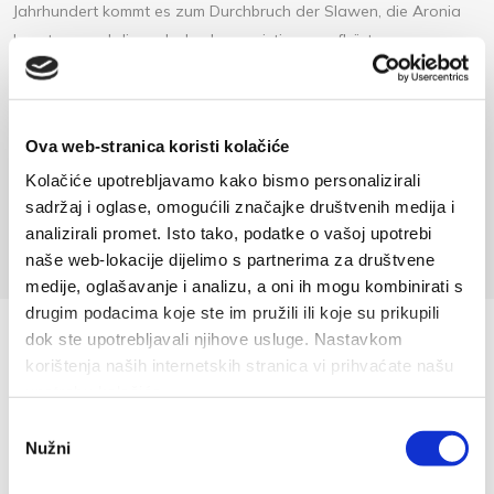
Jahrhundert kommt es zum Durchbruch der Slawen, die Aronia
besetzen und diese dadurch zu existieren aufhört.
Durch die kommenden tausend Jahre gibt es keine Spuren des
urbanen Lebens neben dem Meer. Nur die Schäfer aus Bast
führen ihr Vieh in die Meeresnähe und geben dem Vieh an
Ova web-stranica koristi kolačiće
bascza voda zu trinken, an der Trinkwasserquelle und es ist
Kolačiće upotrebljavamo kako bismo personalizirali
daraus zu schliessen, dass die ersten Gebäude als Unterkunft
sadržaj i oglase, omogućili značajke društvenih medija i
für Hirte errichtet wurden.
analizirali promet. Isto tako, podatke o vašoj upotrebi
naše web-lokacije dijelimo s partnerima za društvene
medije, oglašavanje i analizu, a oni ih mogu kombinirati s
drugim podacima koje ste im pružili ili koje su prikupili
dok ste upotrebljavali njihove usluge. Nastavkom
korištenja naših internetskih stranica vi prihvaćate našu
upotrebu kolačića.
Odabir
Nužni
pristanka