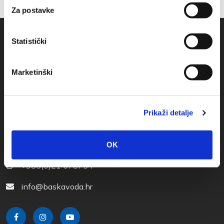
Za postavke
Statistički
Marketinški
Prikaži detalje
Obala sv. Nikole 31, Baška Voda
+385(0)21 620713
OK
+385(0)21 678754
info@baskavoda.hr