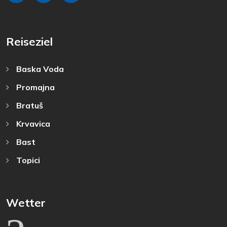
Reiseziel
Baska Voda
Promajna
Bratuš
Krvavica
Bast
Topici
Wetter